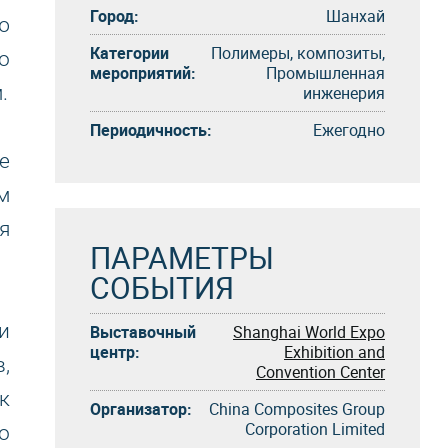
Город:
Шанхай
ю
Категории
Полимеры, композиты,
о
мероприятий:
Промышленная
.
инженерия
Периодичность:
Eжегоднo
е
м
я
ПАРАМЕТРЫ
СОБЫТИЯ
и
Выставочный
Shanghai World Expo
центр:
Exhibition and
,
Convention Center
к
Организатор:
China Composites Group
Corporation Limited
о