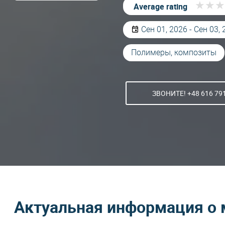
★
★
★
★
★
★
Average rating
Сен 01, 2026 - Сен 03,
Полимеры, композиты
ЗВОНИТЕ! +48 616 79
Актуальная информация о 