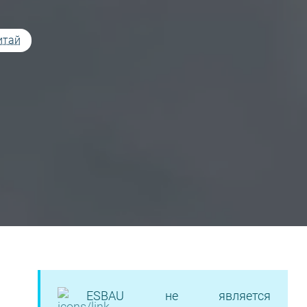
итай
ESBAU не является