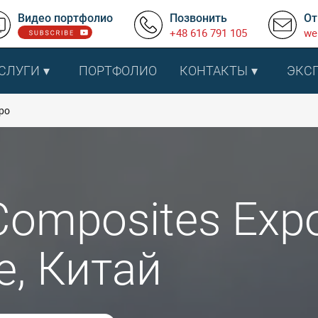
Видео портфолио
Позвонить
От
+48 616 791 105
we
СЛУГИ
ПОРТФОЛИО
КОНТАКТЫ
ЭКС
po
Composites Exp
, Китай