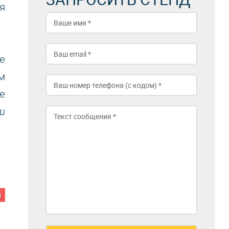
я
е
м
е
ш
а