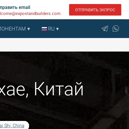
править email
ОТПРАВИТЬ ЗАПРОС
lcome@expostandbuilders.com
ПОНЕНТАМ
RU
ае, Китай
i Shi, China