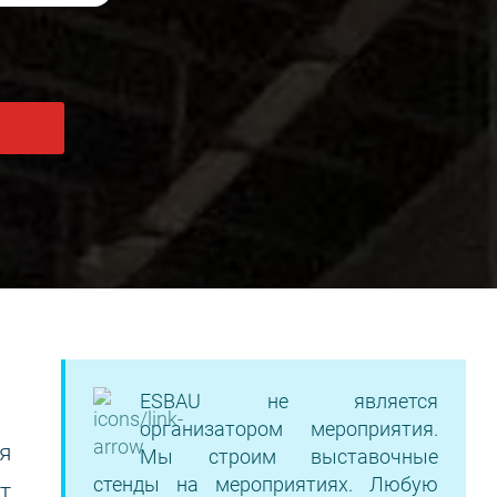
ESBAU не является
организатором мероприятия.
я
Мы строим выставочные
стенды на мероприятиях. Любую
т