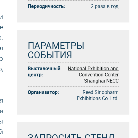
Периодичность:
2 раза в год
и
е
.
ПАРАМЕТРЫ
я
СОБЫТИЯ
о
Выставочный
National Exhibition and
,
центр:
Convention Center
Shanghai NECC
Организатор:
Reed Sinopharm
Exhibitions Co. Ltd.
я
я
ы
й
ЗАПРОСИТЬ СТЕНД