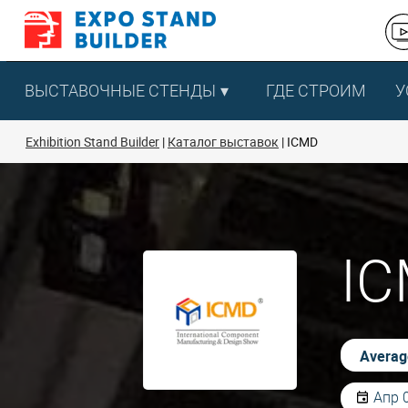
Перейти
к
содержанию
ВЫСТАВОЧНЫЕ СТЕНДЫ
ГДЕ СТРОИМ
У
Exhibition Stand Builder
Каталог выставок
ICMD
IC
Average
Апр 0