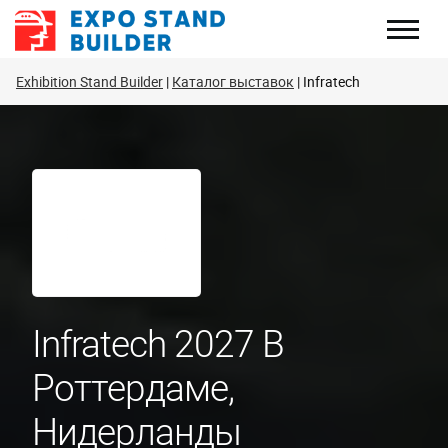
Перейти
к
содержанию
Exhibition Stand Builder
Каталог выставок
Infratech
Infratech 2027 В
Роттердаме,
Нидерланды