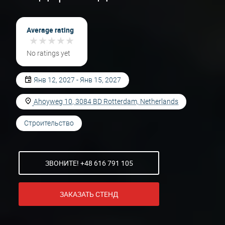
Average rating
★
★
★
★
★
★
★
★
★
★
No ratings yet
Янв 12, 2027 - Янв 15, 2027
Ahoyweg 10, 3084 BD Rotterdam, Netherlands
Строительство
ЗВОНИТЕ! +48 616 791 105
ЗАКАЗАТЬ СТЕНД