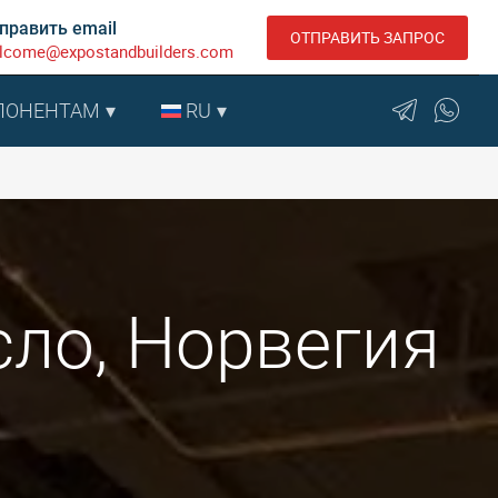
править email
ОТПРАВИТЬ ЗАПРОС
lcome@expostandbuilders.com
ПОНЕНТАМ
RU
сло, Норвегия