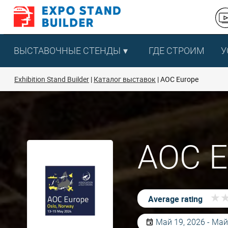
Перейти
к
содержанию
ВЫСТАВОЧНЫЕ СТЕНДЫ
ГДЕ СТРОИМ
У
Exhibition Stand Builder
Каталог выставок
AOC Europe
AOC E
★
★
Average rating
Май 19, 2026 - Май