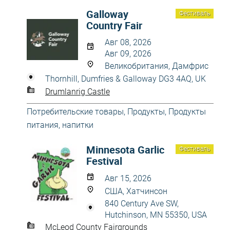
Galloway
Фестиваль
Country Fair
Авг 08, 2026
Авг 09, 2026
Великобритания, Дамфрис
Thornhill, Dumfries & Galloway DG3 4AQ, UK
Drumlanrig Castle
Потребительские товары
,
Продукты
,
Продукты
питания, напитки
Minnesota Garlic
Фестиваль
Festival
Авг 15, 2026
США, Хатчинсон
840 Century Ave SW,
Hutchinson, MN 55350, USA
McLeod County Fairgrounds