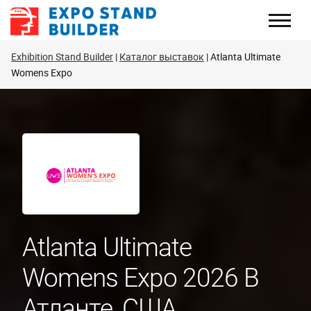
Перейти
к
содержанию
Exhibition Stand Builder
Каталог выставок
Atlanta Ultimate
Womens Expo
Atlanta Ultimate
Womens Expo 2026 В
Атланте, США