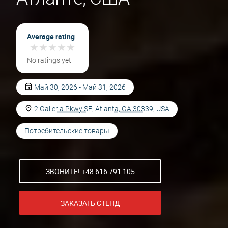
Average rating
★
★
★
★
★
★
★
★
★
★
No ratings yet
Май 30, 2026 - Май 31, 2026
2 Galleria Pkwy SE, Atlanta, GA 30339, USA
Потребительские товары
ЗВОНИТЕ! +48 616 791 105
ЗАКАЗАТЬ СТЕНД