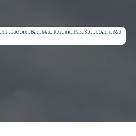
 3 Rd, Tambon Ban Mai, Amphoe Pak Kret, Chang Wat