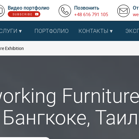
Видео портфолио
Позвонить
От
+48 616 791 105
we
СЛУГИ
ПОРТФОЛИО
КОНТАКТЫ
ЭКС
e Exhibition
rking Furniture 
 Бангкоке, Таи