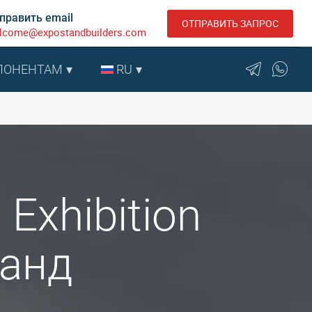
править email
ОТПРАВИТЬ ЗАПРОС
lcome@expostandbuilders.com
ПОНЕНТАМ
RU
Exhibition
ланд