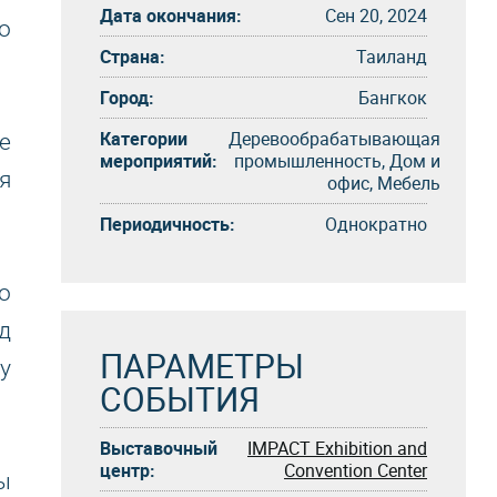
Дата окончания:
Сен 20, 2024
о
Страна:
Таиланд
Город:
Бангкок
Категории
Деревообрабатывающая
е
мероприятий:
промышленность, Дом и
я
офис, Мебель
Периодичность:
Однократно
о
д
ПАРАМЕТРЫ
у
СОБЫТИЯ
Выставочный
IMPACT Exhibition and
центр:
Convention Center
ы