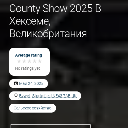
County Show 2025 В
Хексеме,
Великобритания
Average rating
★
★
★
★
★
★
★
★
★
★
No ratings yet
Май 24, 2025
Bywell, Stocksfield NE43 7AB UK
Сельское хозяйство