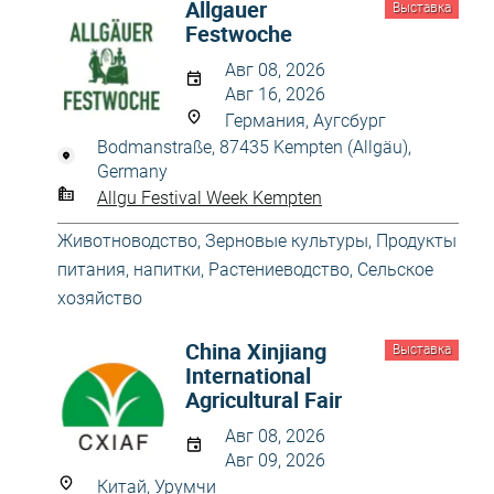
Allgаuer
Выставка
Festwoche
Авг 08, 2026
Авг 16, 2026
Германия, Аугсбург
Bodmanstraße, 87435 Kempten (Allgäu),
Germany
Allgu Festival Week Kempten
Животноводство
,
Зерновые культуры
,
Продукты
питания, напитки
,
Растениеводство
,
Сельское
хозяйство
China Xinjiang
Выставка
International
Agricultural Fair
Авг 08, 2026
Авг 09, 2026
Китай, Урумчи