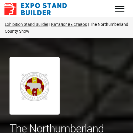
Перейти
к
содержанию
Exhibition Stand Builder
Каталог выставок
The Northumberland
County Show
The Northumberland