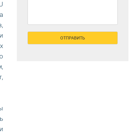
U
а
,
и
х
о
,
,
ы
ь
и