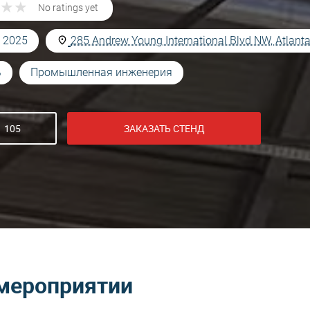
★
★
★
★
No ratings yet
, 2025
285 Andrew Young International Blvd NW, Atlant
ь
Промышленная инженерия
1 105
ЗАКАЗАТЬ СТЕНД
мероприятии