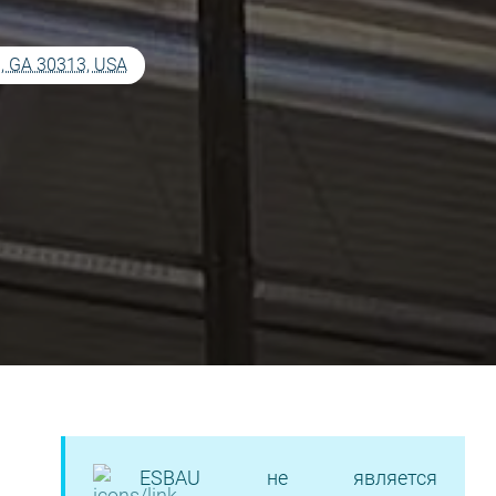
a, GA 30313, USA
ESBAU не является