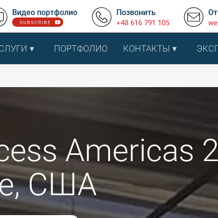
Видео портфолио
Позвонить
От
+48 616 791 105
we
СЛУГИ
ПОРТФОЛИО
КОНТАКТЫ
ЭКС
cess Americas 
е, США