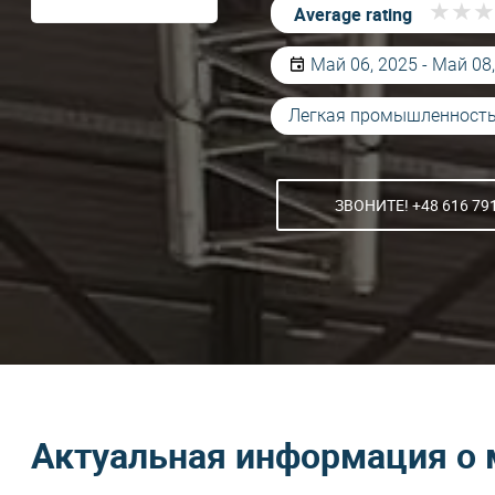
★
★
★
★
★
★
Average rating
Май 06, 2025 - Май 08
Легкая промышленност
ЗВОНИТЕ! +48 616 79
Актуальная информация о 